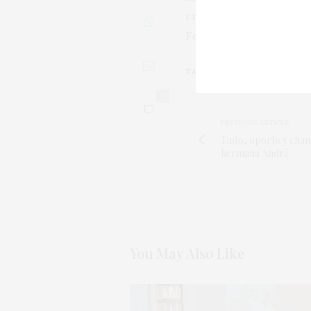
crece entre los diez pr
Foto: Leonard Cotte (U
TAGS:
BAG IN BOX
,
BULK
,
ESTA
0
PREVIOUS ARTICLE
Tinto, oporto y cham
hermana André
You May Also Like