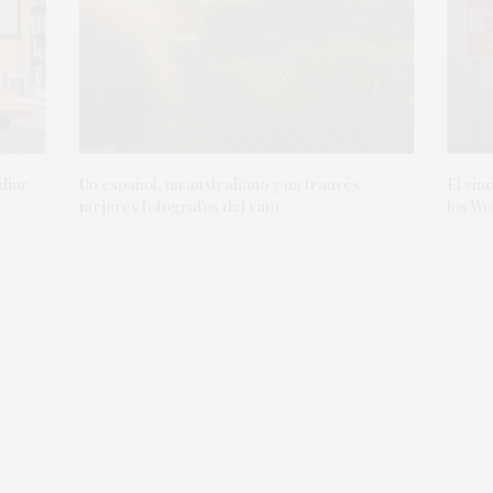
iliar
Un español, un australiano y un francés,
El vin
mejores fotógrafos del vino
los Wo