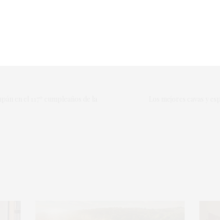
imeros destinos, según el Observatorio Español de Mercad
nsplash)
DOS UNIDOS
,
EXPORTACIÓN
,
EXPORTACIONES VINO
,
FRANCIA
,
GRANEL
,
VIN
pán en el 117º cumpleaños de la
Los mejores cavas y es