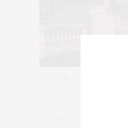
0
Mal año para las export
dejándose 1.061 millone
espumosos se pierden 64
pequeñas subidas de v
Las ventas de vino fran
millones de euros en Ja