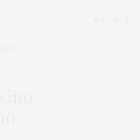
0
MOS?
vino
00
s