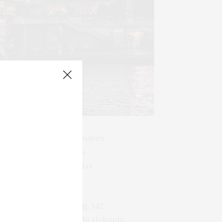
lor y casi el 5 % en volumen,
ienden el 6 %. En vinos
dos (7,5 %), frente a las
 graneles.
entre China y Hong Kong, 142
 en el Reino Unido. Solo Holanda