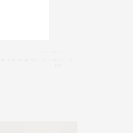
os del Vino.
O
,
WINE
NEXT ARTICLE
pumosos, según Pedro Ballesteros
MW