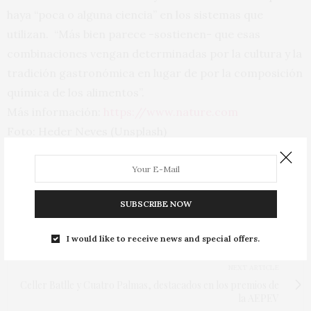
haya “poca o alguna ciencia” en los sistemas que
utilizan. “Más bien parece -sostienen- que esas
combinaciones vengan determinadas por la cultura y la
tradición gastronómica en lugar de por la composición
química de los alimentos”.
Más información:
https://www.nature.com
Foto: Heder Neves (Unsplash)
TAGS:
ARMONÍAS
,
CHAMPAGNE
,
CHAMPÁN
,
COCINEROS
,
GASTRONOMÍA
,
GLUTAMATO
,
OSTRAS
,
UMAMI
,
UNIVERSIDAD DE COPENHAGUE
SUBSCRIBE NOW
PREVIOUS ARTICLE
Los diez mejores vinos del mundo, según Wine Searcher
I would like to receive news and special offers.
NEXT ARTICLE
Celler Batlle y Cuatro Palmas, destacados en los premios de
la AEPEV