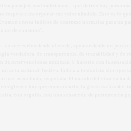
liza paisajes, costumbrismos… que detrás hay personas p
 respeto e incorporar ese valor añadido. Esto es lo que
lvamos a unos índices de consumo normales para un país
io no de consumo”.
e
– es acercarlos desde el verde, apostar desde un punto 
ogía verdadera, de transparencia, de trazabilidad y de re
n de intervenciones mínimas. Y hacerlo con la sensaci
 un acto cultural, festivo, lúdico o hedonista sino que t
ere ser escuchada, respetada. El mundo del vino ya ha d
ecológicas y hay que comunicarlo, la gente no lo sabe, t
 alta, con orgullo, con una sensación de pertenencia p