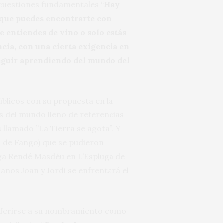
 cuestiones fundamentales “
Hay
que puedes encontrarte con
te entiendes de vino o solo estás
cia, con una cierta exigencia en
seguir aprendiendo del mundo del
úblicos con su propuesta en la
es del mundo lleno de referencias
s llamado ”La Tierra se agota”. Y
o de Fango) que se pudieron
ega Rendé Masdéu en L’Espluga de
nos Joan y Jordi se enfrentará el
referirse a su nombramiento como