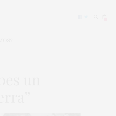
0
MOS?
bes un
erra”