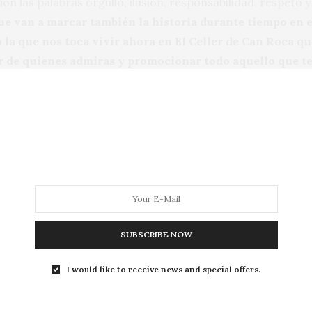
ón las palabras orgullo, ilusión, responsabilidad, respeto y 
que van a marcar también la historia durante tiempo en 
o la que nos toca vivir ahora en El Celler de Can Roca qu
r de quienes admiras y promocionar todo aquello que t
núa –
de abrazar al vino desde el costumbrismo, es una 
ue el vino también es para compartir. No es solo un gust
n emocional a la que nosotros queremos apoyar. Yo ap
bajador de esa cata”.
de nuestra cocina y el creciente interés por el mundo del v
 el profesional que atrae todas o casi todas las miradas.
“ 
SUBSCRIBE NOW
 hace sentir como un puente de unión entre el mundo de
I would like to receive news and special offers.
i no fuera sumiller probablemente no sería bodeguero, 
eso creativo con mis hermanos en la cocina de nuestro 
l vino, no solo en casa sino también en el mundo. Me s