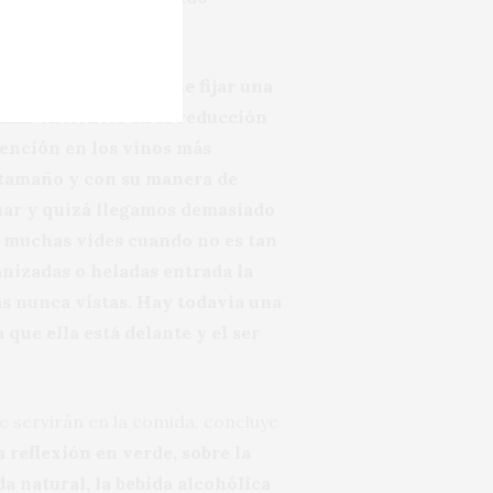
n.
a reflexionar
“Hay que fijar una
 más eficientes en la reducción
ención en los vinos más
 tamaño y con su manera de
nar y quizá llegamos demasiado
 muchas vides cuando no es tan
nizadas o heladas entrada la
s nunca vistas. Hay todavía una
que ella está delante y el ser
se servirán en la comida, concluye
a reflexión en verde, sobre la
da natural, la bebida alcohólica