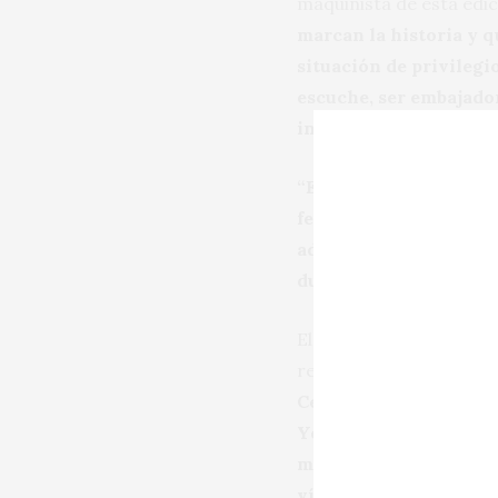
maquinista de esta edici
marcan la historia y 
situación de privilegi
escuche, ser embajado
interesante”
.
“Es una manera
-conti
festivo y de señalar q
además es una conexió
durante este año el em
El éxito internacional 
referencia obligada; en
Celler de Can Roca me
Yo siempre digo que s
muy fuerte en el proc
vínculo absoluto con e