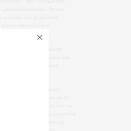
privilegio.
“Son bodegas que
el panorama español. Es una
e permite que la gente te
e parece importante e
manera de abrazar su efecto
o o un sabor concreto sino que
oyaré, acompañaré y seré
ino lo han convertido en una
Es verdad que mi trabajo en El
l vino y el mundo de la cocina.
sería cocinero. Hay una conexión
restaurante pero también un
iento muy a gusto siendo