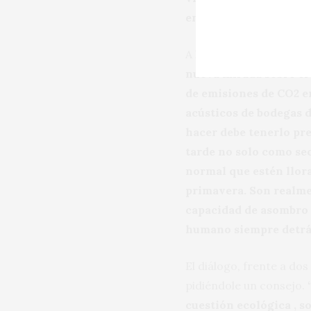
embajador y pudiendo 
A la pregunta de hacia
nueva mirada sobre el 
de emisiones de CO
2
en
acústicos de bodegas 
hacer debe tenerlo pr
tarde no solo como se
normal que estén llor
primavera. Son realme
capacidad de asombro s
humano siempre detrá
El diálogo, frente a do
pidiéndole un consejo.
cuestión ecológica , s