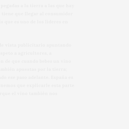
egadas a la tierra a las que hay
 tiene que llegar al consumidor
 que es uno de los líderes en
de vista publicitario apuntando
speto a agricultores, a
ón de que cuando bebes un vino
ambién apuestas por la tierra;
ado ese paso adelante. España es
enemos que explicarle esta parte
orque el vino también nos