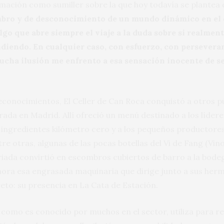
ormación como sumiller sobre la que hoy todavía se plantea
bro y de desconocimiento de un mundo dinámico en el 
Algo que abre siempre el viaje a la duda sobre si realmen
iendo. En cualquier caso, con esfuerzo, con perseveran
 mucha ilusión me enfrento a esa sensación inocente de 
econocimientos, El Celler de Can Roca conquistó a otros p
ada en Madrid. Allí ofreció un menú destinado a los líder
los ingredientes kilómetro cero y a los pequeños productore
e otras, algunas de las pocas botellas del Vi de Fang (Vin
iada convirtió en escombros cubiertos de barro a la bod
ora esa engrasada maquinaria que dirige junto a sus herma
reto: su presencia en La Cata de Estación.
, como es conocido por muchos en el sector, utiliza para 