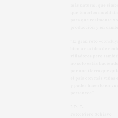
más natural, que simbo
que tenerles muchísimo
para que realmente vo
producción y en camb
“El gran reto –
concluy
bien a esa idea de ecol
viñadores pero tambié
no solo estás haciendo
por una tierra que qui
el país con más viñas 
y poder hacerlo en voz
pertenece”.
I. P
. L.
Foto: Piero Schiavo