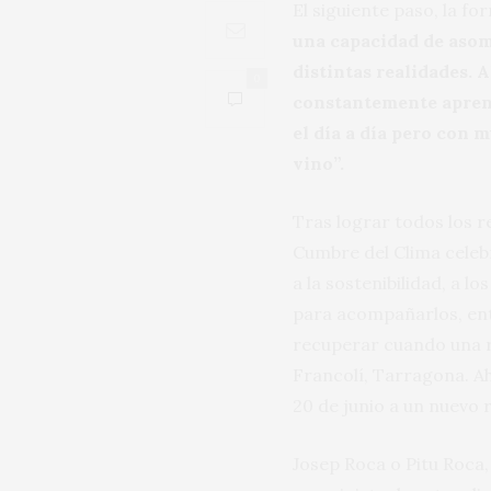
El siguiente paso, la f
una capacidad de asom
distintas realidades. 
0
constantemente aprend
el día a día pero con
vino”.
Tras lograr todos los r
Cumbre del Clima celebr
a la sostenibilidad, a 
para acompañarlos, entr
recuperar cuando una r
Francolí, Tarragona. Ah
20 de junio a un nuevo 
Josep Roca o Pitu Roca