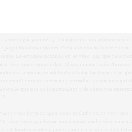
empujar para que tanto la cocina como el vino seduzca
 dónde vamos comienza contestando que la realidad obliga 
cambio climático y sobre la sostenibilidad. Hay que ser
 las bodegas grandes y trabajar con una mínima interv
de pequeñas dimensiones. Cada uno con su labor, con su
esente. Lo estamos notando en el vino: hay que reaccio
ctor sino como comunidad. Ahora mismo están llorando
ando con semanas de adelanto a todas las tormentas, gra
nte condiciones a veces muy extrañas y extremas quizá
obre lo que nos da la naturaleza y de cómo nos muestra 
s”.
s vasos y una jarra de agua como preludio de los vinos que 
“ El vino tiene que hacer una apuesta real y vital sobre l
obre la biodiversidad y poder comunicar que es una bebi