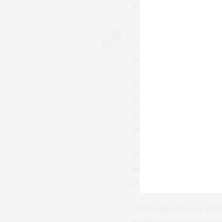
nota salina intrigante”.
Cuenta pormenorizadame
0
entonces, Bizkaiko Txak
producen pequeñas pero
También se detiene a pr
presentes además en el
otros vidueños. Entre e
petit manseng así como
Describe a una de las 
apetitoso y
frizzante
con
parece “seductor y anim
De Txomin Etxaniz 2019 