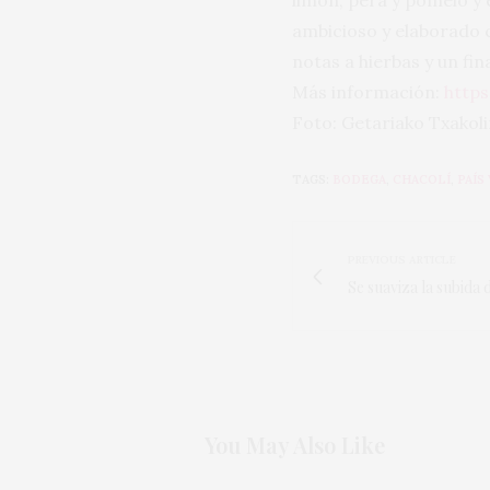
limón, pera y pomelo y e
ambicioso y elaborado c
notas a hierbas y un fina
Más información:
https
Foto: Getariako Txakol
TAGS:
BODEGA
,
CHACOLÍ
,
PAÍS
PREVIOUS ARTICLE
Se suaviza la subida
You May Also Like