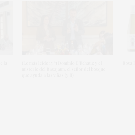
e la
(Lo más leído 15.º) Dominio D’Echauz y el
Rosa R
misterio del Basajaun, el señor del bosque
que ayuda a las viñas (y II)