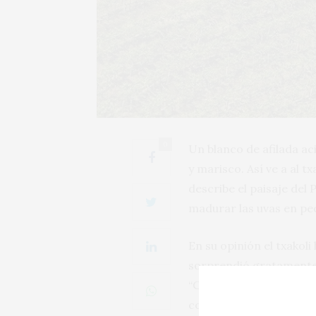
0
Un blanco de afilada a
y marisco. Así ve a al t
describe el paisaje de
madurar las uvas en pe
En su opinión el txakol
sorprendió gratamente l
“Cosechan más tarde, t
conclusión, “que si bie