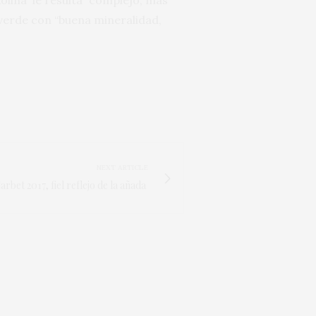
kolina le resulta “complejo, más
 verde con “buena mineralidad,
NEXT ARTICLE
arbet 2017, fiel reflejo de la añada