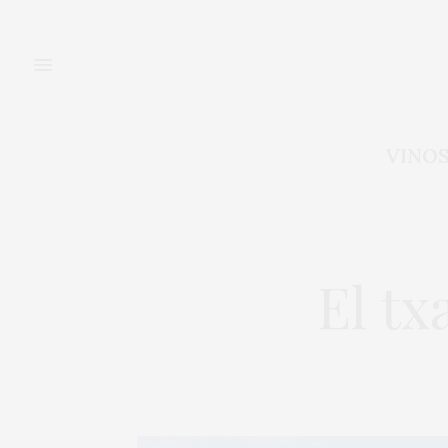
VINO
El tx