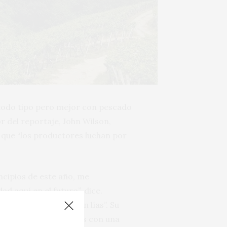
 todo tipo pero mejor con pescado
or del reportaje, John Wilson,
 que “los productores luchan por
ncipios de este año, me
 aquí en el futuro”, dice.
lejidad trabajan con lías”. Su
o y estimulante a veces con una