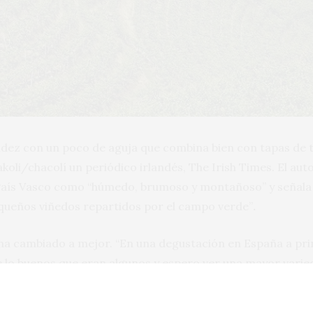
cidez con un poco de aguja que combina bien con tapas de
xakoli/chacolí un periódico irlandés, The Irish Times. El aut
l País Vasco como “húmedo, brumoso y montañoso” y señala
queños viñedos repartidos por el campo verde”
.
i ha cambiado a mejor. “En una degustación en España a pri
o buenos que eran algunos y espero ver una mayor variedad
rabajan con menores rendimientos y para darle mayor comp
n puede que tenga más cuerpo, sigue siendo un blanco liger