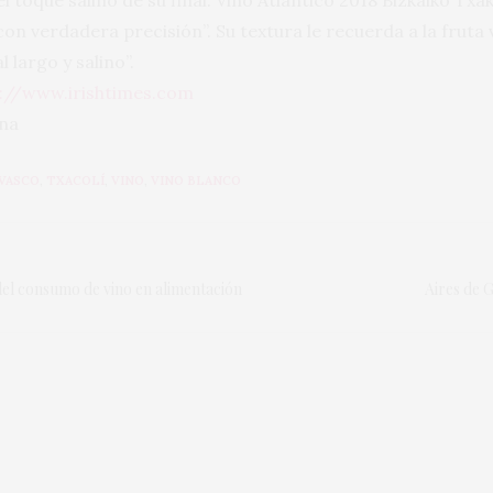
l toque salino de su final. Vino Atlantico 2018 Bizkaiko Txa
on verdadera precisión”. Su textura le recuerda a la fruta
l largo y salino”.
://www.irishtimes.com
ina
 VASCO
,
TXACOLÍ
,
VINO
,
VINO BLANCO
 del consumo de vino en alimentación
Aires de G