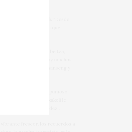
origen para el txakoli. “Desde
on zonas de poco tamaño que
ribi zuri y hondarribi beltza,
ncia. Y recuerda que hay muchos
 (folle blanche), gros manseng y
ia, como un blanco “espumoso,
egas Astobiza 2018 Txakoli le
as por una picante acidez”.
 vibrante frescor, los recuerdos a