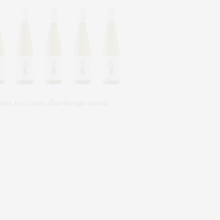
uiz 2025, más albariño que nunca