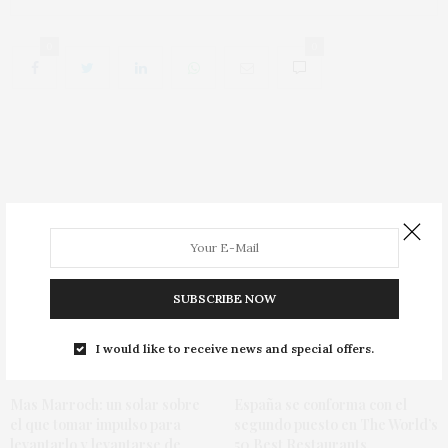
0
0
You May Also Like
SUBSCRIBE NOW
I would like to receive news and special offers.
Mas Marroch: un solar sobre
España se conforma con el
el que tomar impulso para
segundo puesto en The World’s
levantarlo y levantarse de
50 Best Restaurants