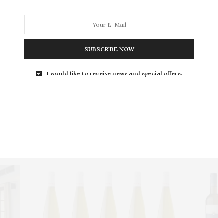
IESTA DEL ALBARIÑO
,
MARTÍN CÓDAX
,
RÍAS BAIXAS
SUBSCRIBE NOW
 y sugerentes cafés para el verano
Lo más leído (III): Chicl
I would like to receive news and special offers.