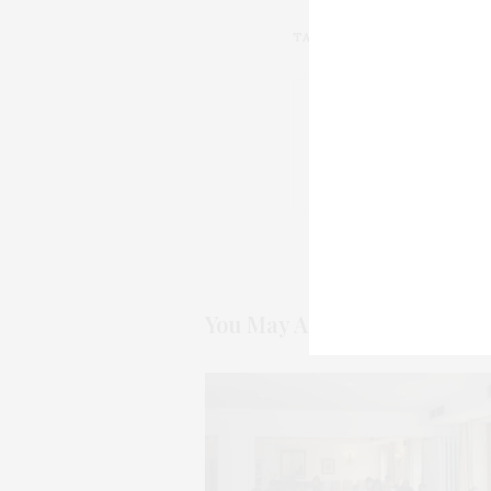
TAGS:
ALBARIÑO
,
CAMBADOS
,
F
PREVIOUS ARTICLE
Los más refrescantes
You May Also Like