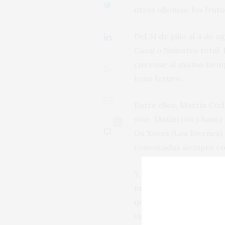
otros idiomas, los frut
Del 31 de julio al 4 de
Casal o Siniestro total
circense al mismo tiem
tono festivo.
Entre ellos, Martín Có
vino. Distinción y has
0
Ox Xoves (Los Jóvenes) 
convocadas siempre con 
Y entre tanta actividad
misión de elegir el mej
que sus anfitriones cu
visitante se vaya de es