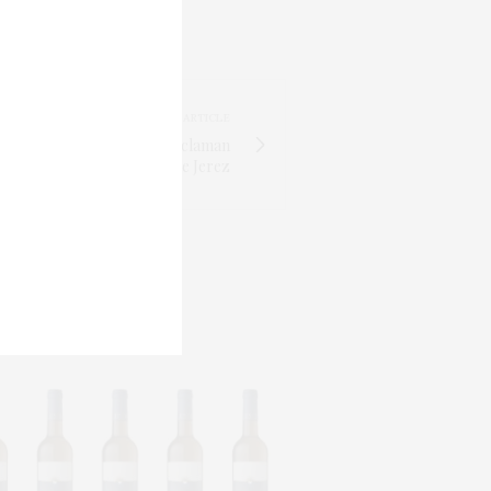
NEXT ARTICLE
ana, Chipiona y Trebujena reclaman
la contraetiqueta de Jerez