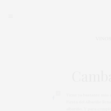
VINO
Cambad
0
Tiene ya bastante más de
Fiesta del Albariño llen
albariño. Y para compl