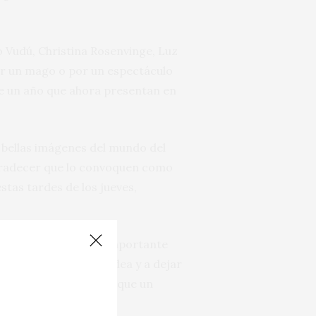
mo Vudú, Christina Rosenvinge, Luz
por un mago o por un espectáculo
de un año que ahora presentan en
 bellas imágenes del mundo del
agradecer que lo convoquen como
stas tardes de los jueves,
justos y sabios en la importante
rutar de cuanto les rodea y a dejar
ue se precie: impedir que un