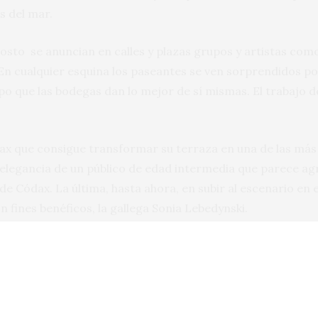
os del mar.
 agosto se anuncian en calles y plazas grupos y artistas co
. En cualquier esquina los paseantes se ven sorprendidos 
po que las bodegas dan lo mejor de sí mismas. El trabajo 
dax que consigue transformar su terraza en una de las más
ta elegancia de un público de edad intermedia que parece 
de Códax. La última, hasta ahora, en subir al escenario en e
fines benéficos, la gallega Sonia Lebedynski.
, un grupo de sufridos especialistas que se afanan por ser 
or albariño. Y que cuando no catan, se ven obligados a disf
mplan con el compromiso que parece asumir todo gallego q
ta tierra con hambre.