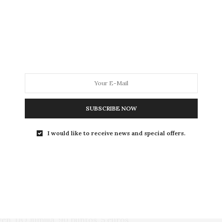
 DO Rueda, 90 puntos, 5 euros
O Rueda, 90 puntos, 5 euros
Bullas, 94 puntos, 5 euros
es, 94 puntos, 5 euros
 Tierra de Castilla, 92 puntos, 5 euros
SUBSCRIBE NOW
Viura-Mazuelo (*), DOC Rioja, 92 puntos, 5 euros
I would like to receive news and special offers.
igales, 94 puntos, 5 euros
Ribera del Duero, 92 puntos, 5 euros
oro 90 puntos, 4 euros
ven, DO Jumilla, 90 puntos, 5 euros