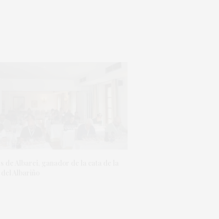
 de Albarei, ganador de la cata de la
 del Albariño