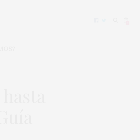
0
MOS?
 hasta
 Guía