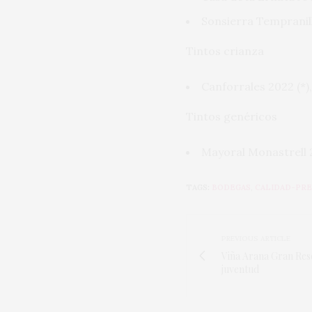
Sonsierra Tempranill
Tintos crianza
Canforrales 2022 (*)
Tintos genéricos
Mayoral Monastrell 2
TAGS:
BODEGAS
,
CALIDAD-PRE
PREVIOUS ARTICLE
Viña Arana Gran Rese
juventud