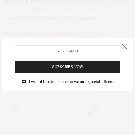
dedicado a insultar y amenazar sin el menor respeto a
la verdad y sin el menor apego a la realidad.
Foto: Anhelito26 (Wikimedia Commons)
TAGS:
ARANCELES
,
BODEGAS
,
IMPUESTOS
,
TRUMP.
,
VINOS
PREVIOUS ARTICLE
Finca Los Hoyales 2018, otra forma de entender la Ribera
del Duero
SUBSCRIBE NOW
NEXT ARTICLE
I would like to receive news and special offers.
El vino español se juega cuatrocientos millones de euros con
los aranceles
0
0