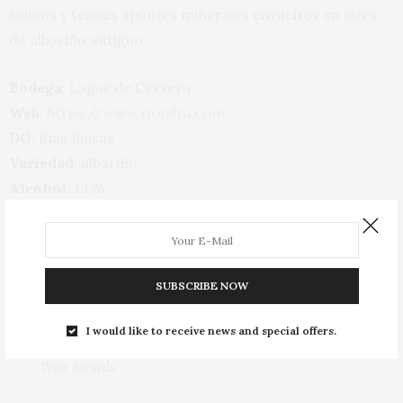
salinos y tenues apuntes minerales envueltos en aires
de albariño antiguo.
Bodega
: Lagar de Cervera
Web
:
https://www.riojalta.com
DO
: Rías Baixas
Variedad
: albariño
Alcohol
: 13 %
PVP
: 13,85 euros
TAGS:
BODEGA
,
LAGAR DE CERVERA
,
O ROSAL
,
RÍAS BAIXAS
,
VAL DO
SALNÉS
,
VINO BLANCO
,
VINOS
SUBSCRIBE NOW
PREVIOUS ARTICLE
I would like to receive news and special offers.
España logra dieciséis medallas de oro en los Sommelier
Wine Awards