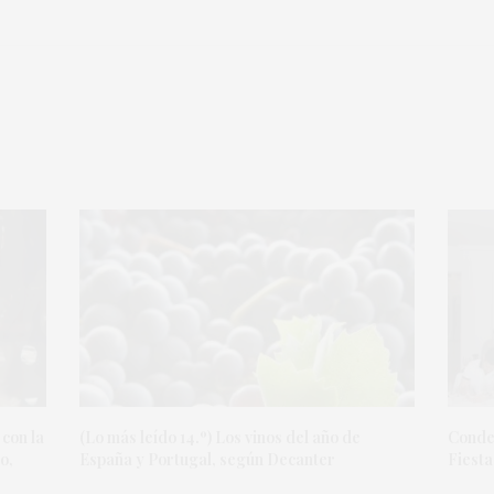
 con la
(Lo más leído 14.º) Los vinos del año de
Condes
o,
España y Portugal, según Decanter
Fiesta