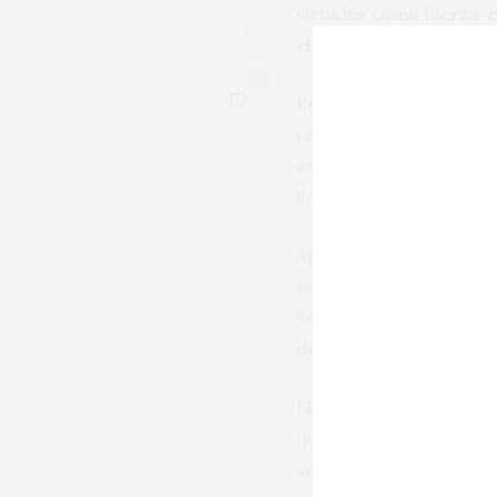
virtudes como fuerza, e
elegancia.
0
En la copa permite apre
caso del bosque de Alli
extremo en todos los p
llamativa textura difícil
Apunta claramente haci
especiados (canela y an
Sensación que equilibr
desvela además tenues 
El nombre, Doble M, ha
que continuar este leg
seductor y atractivo y