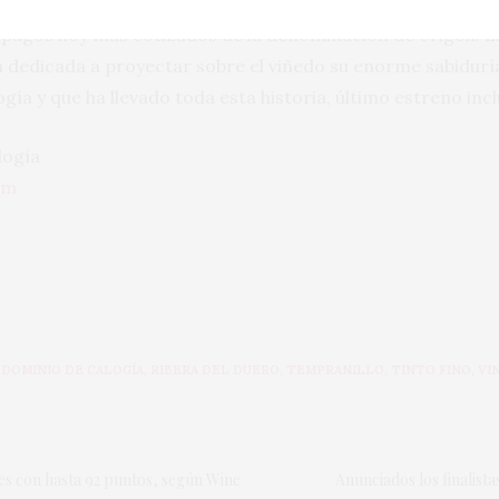
etra varias veces más. La primera, en Mauro, bisabuelo de
s pagos hoy más cotizados de la denominación de origen. E
 dedicada a proyectar sobre el viñedo su enorme sabiduría,
ía y que ha llevado toda esta historia, último estreno incl
logía
om
,
DOMINIO DE CALOGÍA
,
RIBERA DEL DUERO
,
TEMPRANILLO
,
TINTO FINO
,
VI
les con hasta 92 puntos, según Wine
Anunciados los finalist