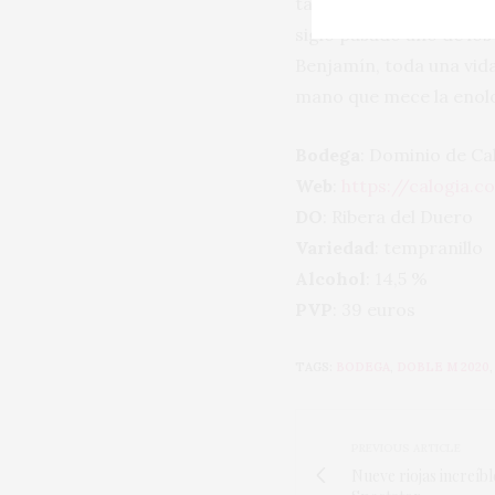
también escondida esa l
siglo pasado uno de lo
Benjamín, toda una vida
mano que mece la enolog
Bodega
: Dominio de Ca
Web
:
https://calogia.c
DO
: Ribera del Duero
Variedad
: tempranillo
Alcohol
: 14,5 %
PVP
: 39 euros
TAGS:
BODEGA
,
DOBLE M 2020
PREVIOUS ARTICLE
Nueve riojas increíb