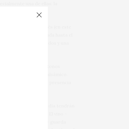
cialmente una de ellas: la
ranillo y roble francés (en este
en, simplemente, cuidada hasta el
as claramente perfumados y una
 Le acompañan también tonos
s en acusado frescor balsámico.
 fuera de lo común. Su presencia
e su definición.
nuela y Mauro, que un día tendrán
s de edad venerable. El vino -
randes satisfacciones- guarda