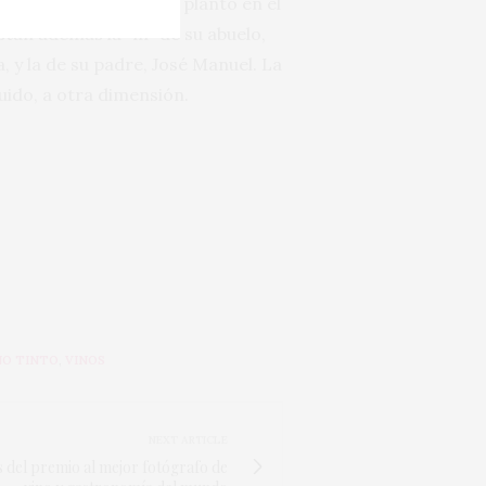
 esos dos jóvenes que plantó en el
stán además la “m” de su abuelo,
 y la de su padre, José Manuel. La
uido, a otra dimensión.
NO TINTO
,
VINOS
NEXT ARTICLE
as del premio al mejor fotógrafo de