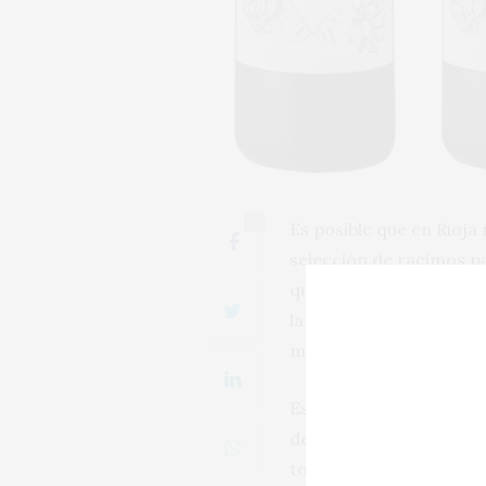
0
Es posible que en Rioja
selección de racimos par
que ahora saluda insinu
la prometedora sucesión
marcado frescor balsá
Es también la cosecha q
de Finca San Martín 201
todo nueva. Una suave 