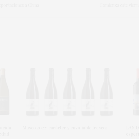
xportaciones a China
Comienza este viern
nacida
Musco 2022: carácter y envidiable frescor
LAN D
iedad
esper