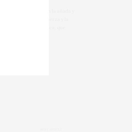
rmite congraciarse con la añada y
ácter, la contenida fuerza y la
en llevado a la práctica, que
NEXT ARTICLE