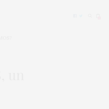
0
MOS?
, un