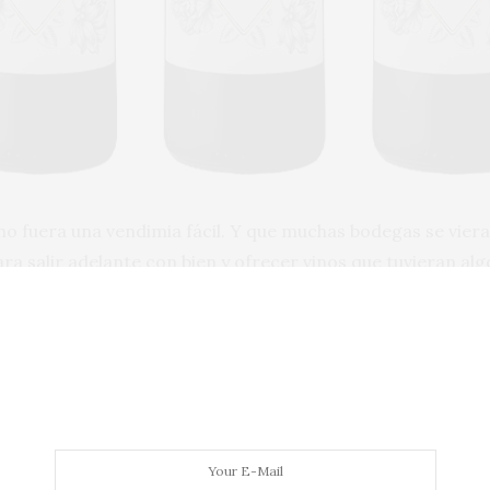
 no fuera una vendimia fácil. Y que muchas bodegas se viera
a salir adelante con bien y ofrecer vinos que tuvieran algo
ante, regala bastante más. Aunque una vez abierto, pide a
 de notas a violetas, frutos rojos, cacao, regaliz, carame
mico.
uien dibuja la expresión estilizada, elegante, madura, nad
8. Se apoya para ello en una madera bien puesta que en bu
impronta que le ayuda a mostrarse atractivo, envolvente y