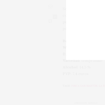
Se caracteriza además p
con el trabajo realizado
0
profundidad que atesora
parece destinado a ofre
Bodega
: Torre de Oña
Web
:
https://www.rioj
D. O. C.
: Rioja
Variedad
: tempranillo
Alcohol
: 14,5 %
PVP
: 7,4 euros
TAGS:
FINCA SAN MARTÍN
,
LA R
PREVIOUS ARTICLE