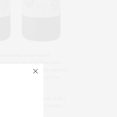
n obligadas a una radical
 especial que decir. Este tinto,
lgo de tiempo para mejor apreciar
lo y especias señaladas por un
a cálida y mucho menos alcohólica
ena parte es francesa y no del
 seductor.