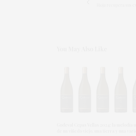
Rioja recupera sus e
You May Also Like
Godeval Cepas Vellas 2024: la melodía 
de un viñedo viejo, una tierra y una var