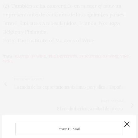
(2). También se ha convertido en
master of wine
un
representante de cada uno de los siguientes países:
I
srael, Emiratos Árabes Unidos, Irlanda, Noruega,
Bélgica y Finlandia.
Foto: The Institute of Masters of Wine
TAGS:
MASTER OF WINE
,
THE INSTITUTE OF MASTERS OF WINE
,
VINO
,
WINE
PREVIOUS ARTICLE
La caída de las exportaciones italianas perjudica a España
NEXT ARTICLE
El cerdo ibérico, a mitad de precio
0
0