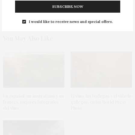
SUBSCRIBE NOW
I would like to receive news and special offers.
You May Also Like
Un español, un australiano y un
El vino, las bodegas y el viñedo
francés, mejores fotógrafos
gallegos, en los World Press
del vino
Photo