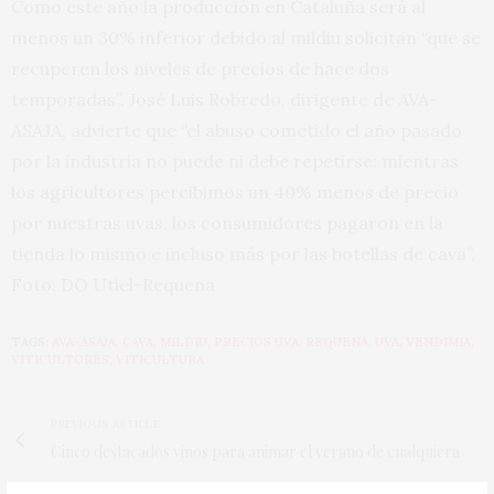
Como este año la producción en Cataluña será al
menos un 30% inferior debido al mildiu solicitan “que se
recuperen los niveles de precios de hace dos
temporadas”. José Luis Robredo, dirigente de AVA-
ASAJA, advierte que
“el abuso cometido el año pasado
por la industria no puede ni debe repetirse: mientras
los agricultores percibimos un 40% menos de precio
por nuestras uvas, los consumidores pagaron en la
tienda lo mismo e incluso más por las botellas de cava”.
Foto: DO Utiel-Requena
TAGS:
AVA-ASAJA
,
CAVA
,
MILDIU
,
PRECIOS UVA
,
REQUENA
,
UVA
,
VENDIMIA
,
VITICULTORES
,
VITICULTURA
PREVIOUS ARTICLE
Cinco destacados vinos para animar el verano de cualquiera