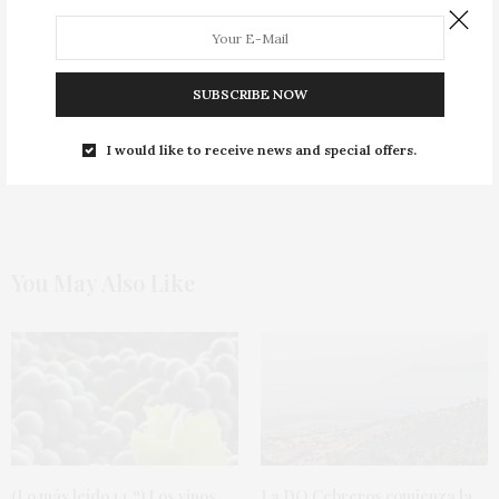
NEXT ARTICLE
Rechazo generalizado al mantenimiento de los aranceles
SUBSCRIBE NOW
0
0
I would like to receive news and special offers.
You May Also Like
(Lo más leído 14.º) Los vinos
La DO Cebreros comienza la