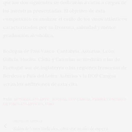
que los dos siguientes se dedicarán a catas a ciegas de
las muestras presentadas. El objetivo de esta
competición es analizar el estilo de los vinos atlánticos
caracterizados por su frescura, salinidad y menor
graduación alcohólica.
Bodegas de País Vasco, Cantabria, Asturias, León,
Galicia, Huelva, Cádiz y Canarias se medirán a las de
Portugal, sur de Inglaterra o las regiones francesas de
Burdeos y País del Loira. Asturias y la DOP Cangas
serán los anfitriones de esta cita.
TAGS:
ASTURIAS
,
ATLANTIC
,
BODEGA
,
DOP CANGAS
,
PRIMER CONCURSO
DE VINOS ATLÁNTICOS
,
VINO
PREVIOUS ARTICLE
Salón de Vinos Radicales, otra vez un año de espera