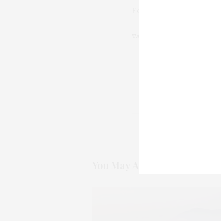
Foto: Bodega El Sitio (
TAGS:
ARANCELES
,
BODEGA
,
C
PREVIOUS ARTICLE
Tomás Postigo saca a
español
You May Also Like