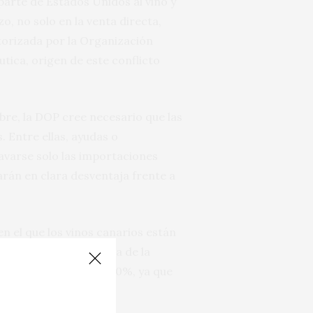
parte de Estados Unidos al vino y
, no solo en la venta directa,
utorizada por la Organización
tica, origen de este conflicto
ubre, la DOP cree necesario que las
 Entre ellas, ayudas o
avarse solo las importaciones
rán en clara desventaja frente a
 el que los vinos canarios están
las Islas. Esta medida de la
 aumente cerca de un 50%, ya que