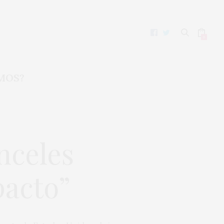
0
MOS?
nceles
pacto”