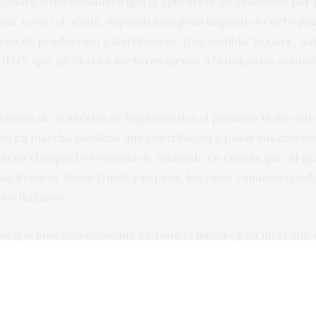
anary Wine considera que la aplicación de aranceles por 
as, como el aceite, supondrá un gran impacto a corto plazo
eso de producción y distribución. Una medida “injusta”, a
MC), que afectará a sectores ajenos a la industria aeronáu
licación de aranceles se haga efectiva el próximo 18 de oct
n en marcha medidas que contribuyan a paliar sus efectos.
icen el impacto económico, teniendo en cuenta que, al gr
, Francia, Reino Unido y España, los vinos canarios queda
 o italianos.
aís que más vino consume en todo el mundo y un mercado en
s de una década gracias al esfuerzo de los bodegueros de 
idense haría que el coste de la botella en el restaurante
licaría a toda la cadena de valor.