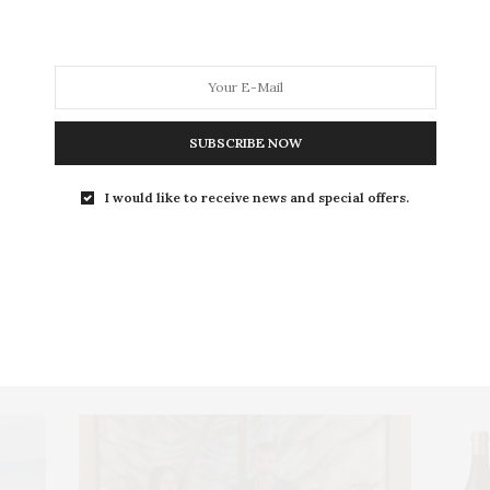
Rocío Eslava)
ANARY WINE
,
ESTADOS UNIDOS
,
ISLAS CANARIAS
,
TRUMP.
,
VIÑEDO
,
VINO
SUBSCRIBE NOW
l mercado el primer vino con roble
I would like to receive news and special offers.