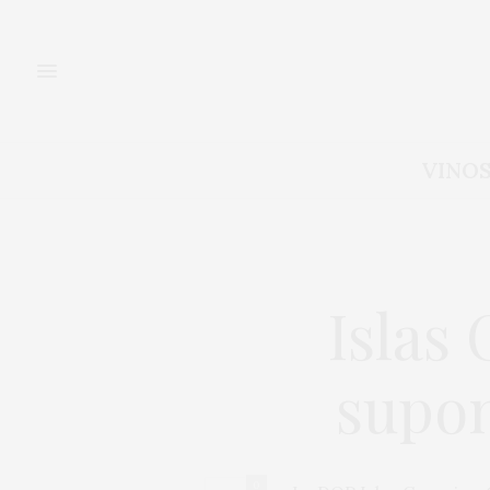
VINO
Islas
supon
0