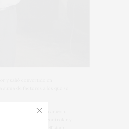
tor y salió convertido en
a suma de factores a los que se
Bajo de Sanlúcar de Barrameda.
las botas para mejor controlar y
a restauración de un bellísimo