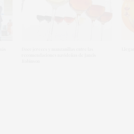
más
Doce jereces y manzanillas entre las
Llegan
recomendaciones navideñas de Jancis
Robinson