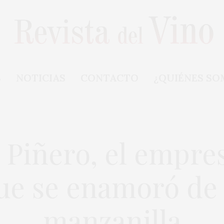
S
NOTICIAS
CONTACTO
¿QUIÉNES SO
 Piñero, el empre
ue se enamoró de 
manzanilla