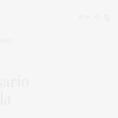
0
MOS?
sario
la