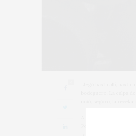
0
Llegó hasta allí, hasta 
bodeguero. La culpa de 
unió, seguro, la revelac
A finales del siglo pas
Poco después comenzó a
favorecer la crianza de 