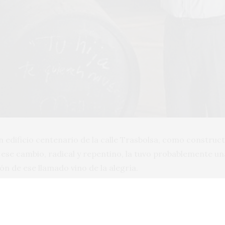
un edificio centenario de la calle Trasbolsa, como construc
ese cambio, radical y repentino, la tuvo probablemente un
ión de ese llamado vino de la alegría.
ado Juan Piñero adquirió una preciosa bodega en el Barrio 
 hacer cambios que han incluido desde la orientación de 
sus vinos (con el permiso del levante y el poniente) hasta l