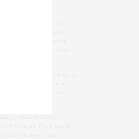
iones es evidente.
a mejor manzanilla en más de una
a que llega, buscando todavía
 hasta ese límite acompañado de
nica y al mismo tiempo lección
el contenido de la sacristía a la
elaboraciones cargadas de magia y
ntillado, acompañado de un
orio, el fino de la casa
dor de Pingus, Peter Sisseck.
spaña es un fino. O una