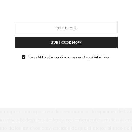
 enólogo de la casa, Ramiro Ibáñez, en alguna de esas decis
o ocupa un renovado edificio dedicado a rendir culto a l
rga crianza e intensa expresión y Maruja Manzanilla Pasad
onde la pujanza del velo lo permite. Recorrer sus escalas
SUBSCRIBE NOW
irrepetible capataz de la bodega, Joaquín, es experiencia ú
I would like to receive news and special offers.
rse de la cata de otros de sus vinos y muy especialmente d
ncia la verja que la separa. Allí se guardan, entre otras 
einta o más años de vejez certificada). Un espléndido amo
rman esta colección.
a mejor como aperitivo, las resonancias lorquianas de Camb
o casco bodeguero de Jerez recientemente vendido al crea
uno de los muchos convencidos de que el mejor blanco de E