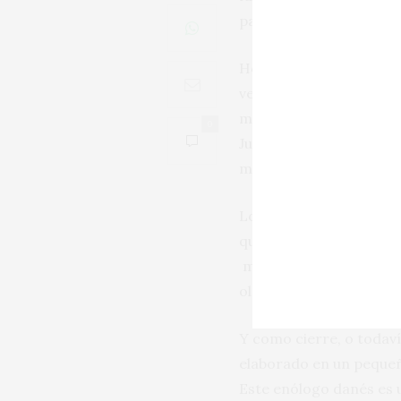
patio. La influencia del
Hoy Bodegas Juan Piñer
versión. Maruja, con la
mayor carácter, hasta d
0
Juan, de Ramiro, y del 
magistral.
Lo mismo podría asegura
que da merecida importa
misterio, los VORS (tr
oloroso y un cream, fo
Y como cierre, o todaví
elaborado en un pequeñ
Este enólogo danés es 