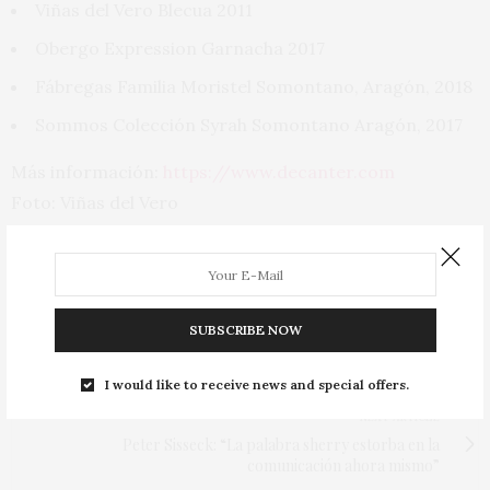
Viñas del Vero Blecua 2011
Obergo Expression Garnacha 2017
Fábregas Familia Moristel Somontano, Aragón, 2018
Sommos Colección Syrah Somontano Aragón, 2017
Más información:
https://www.decanter.com
Foto: Viñas del Vero
TAGS:
ALDAHARA
,
BODEGAS
,
EL GRILLO Y LA LUNA
,
GARNACHA
,
SOMONTANO
,
VIÑAS DEL VERO
,
VINO
,
WINE
SUBSCRIBE NOW
PREVIOUS ARTICLE
La Val Albariño 2019, reflejo de su añada y su tierra
I would like to receive news and special offers.
NEXT ARTICLE
Peter Sisseck: “La palabra sherry estorba en la
comunicación ahora mismo”