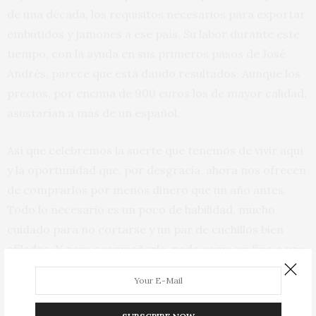
de una década, los requisitos necesarios para exportar
embutidos y jamones a ese país. Su labor durante este
tiempo, con la ayuda en sus primeros pasos de José
Andrés, parece que está dando resultados. Aunque los
precios, por encima de 900 euros los de mayor calidad,
asustarían a más de un español.
Así que celebremos la suerte que tenemos de vivir aquí
y la oportunidad que, por desgracia, ahora nos ofrecen
de comprarlos por menos dinero que un año antes.
Todo lo necesario es un poco de habilidad, mucho
cuidado para no cortarse y un par de cuchillos bien
afilados. Y para acompañarlo, nada como un fino o una
manzanilla, pero también no pocos tintos y algunos
blancos. El vino que más nos guste y un plato de jamón
-la mejor combinación del mundo- seguro que ayudan