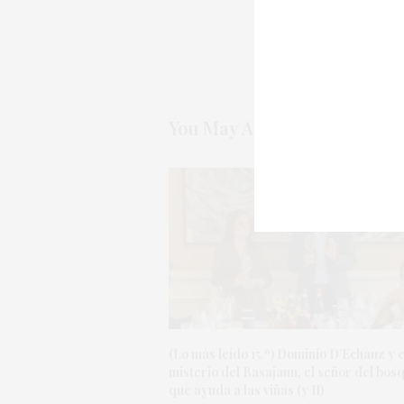
You May Also Like
(Lo más leído 15.º) Dominio D’Echauz y e
misterio del Basajaun, el señor del bos
que ayuda a las viñas (y II)