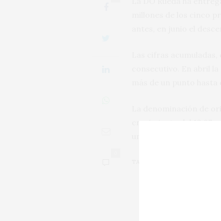
La DO Rueda ha entregad
millones de los cinco 
antes, en junio el des
Las cifras acumuladas,
consecutivo. En abril la
más de un punto hasta 
La denominación de ori
crecimiento del 13,07 p
unidades retiradas y u
0
TAGS:
BODEGA
,
CONTRAETIQU
PREVIOUS ARTICLE
Alma Carraovejas y S
Wineries for Climate