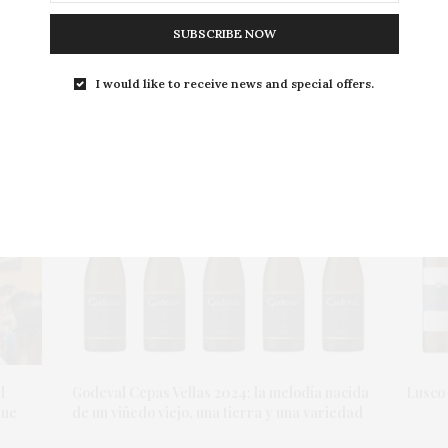
SUBSCRIBE NOW
I would like to receive news and special offers.
l
Godeval Cepas Vellas 2024: la melodía nacida
Lusco 
que
de un viñedo viejo, una tierra y una variedad