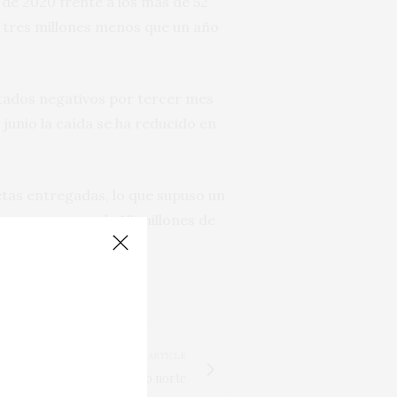
de 2020 frente a los más de 52
n tres millones menos que un año
ltados negativos por tercer mes
 junio la caída se ha reducido en
tas entregadas, lo que supuso un
 mes con cerca de 10 millones de
r.
NEXT ARTICLE
a la vendimia en el hemisferio norte