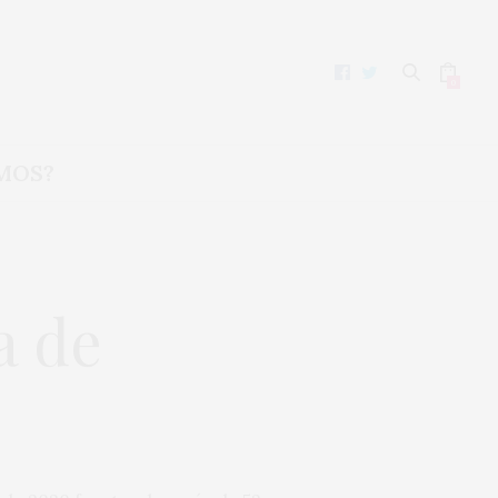
0
MOS?
a de