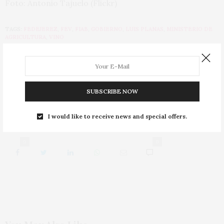
Foto: Antonio Tajuelo (Flickr)
TAGS:
FEDEJEREZ
,
FEV
,
FIAB
,
GOBIERNO
,
LUIS PLANAS
,
MINISTERIO DE
AGRICULTURA
,
VINO
PREVIOUS ARTICLE
La solidaridad inunda la Ruta del Vino Ribera del Duero
SUBSCRIBE NOW
NEXT ARTICLE
La OIVE solicita a Agricultura medidas excepcionales
I would like to receive news and special offers.
0
0