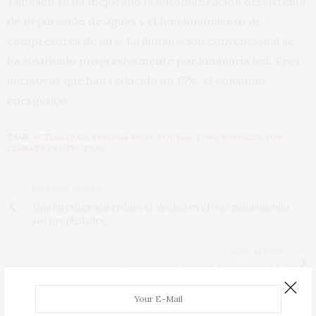
También se ha mejorado la automatización del sistema
de depuración de aguas y el funcionamiento de
compresores de aire. La iluminación convencional se
ha sustituido progresivamente por luminaria led. Tres
iniciativas que han reducido un 15% el consumo
energético.
TAGS:
ACTUALIDAD
,
BERONIA RIOJA
,
BODEGA
,
VINO
,
WINERIES FOR
CLIMATE PROTECTION
PREVIOUS ARTICLE
Una investigación reduce el alcohol en el vino manteniendo
sus propiedades
NEXT ARTICLE
Pio X 1903, la caricia de un incunable
0
0