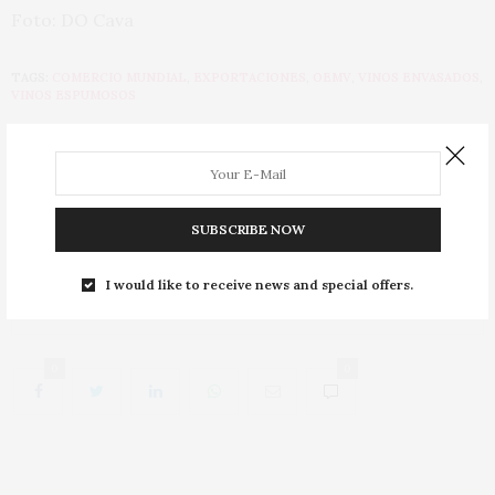
Foto: DO Cava
TAGS:
COMERCIO MUNDIAL
,
EXPORTACIONES
,
OEMV
,
VINOS ENVASADOS
,
VINOS ESPUMOSOS
PREVIOUS ARTICLE
Los mejores rosados por menos de 17 euros, según James
Suckling
SUBSCRIBE NOW
NEXT ARTICLE
Aragón reivindica la primeras vinificaciones y la inscripción
I would like to receive news and special offers.
de la benedicto
0
0