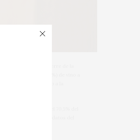
miten adelantar el cierre de la
,5 millones de hl (-6%) de vino a
 (-4,4%). Con respecto a la
nes de euros.
 pérdidas, al suponer el 70,5% del
 litros menos), según datos del