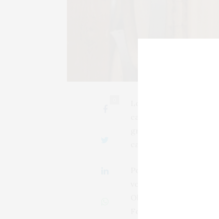
0
Los datos disponibles d
campaña 2019/20 (agosto
granel por valor de 455
campaña anterior, se de
Por productos, fueron lo
volumen total exportado
Observatorio Español d
Foto: Michael C (Unspla