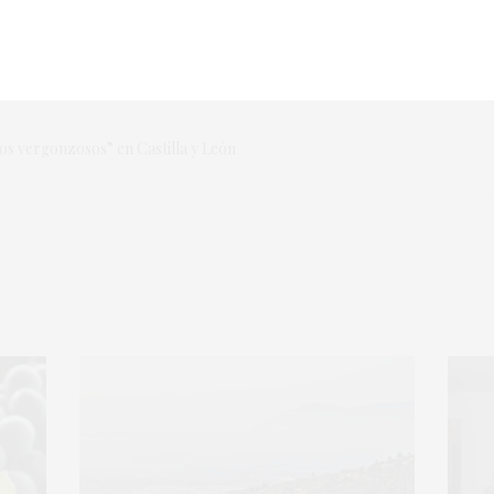
TACIONES
,
MERCADOS
,
OEMV
,
VINO
,
WINE
s vergonzosos” en Castilla y León