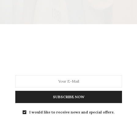
el mes de julio de 2020 (+7% en valor y -7% en volumen) per
 2019 a julio 2020). España exportó en esos doce meses 10
,3 millones de euros (-10,5%), a un precio medio de 43 €/hl
jaron de exportar casi 710.000 hl y de facturar, 53,2 millo
SUBSCRIBE NOW
s vinos sin ninguna indicación a granel los que lideran las
I would like to receive news and special offers.
 al cierre de la campaña 2019/20 (-7,3% o 58,1 millones de
e Mercados del Vino.
sh)