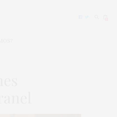
0
MOS?
nes
ranel