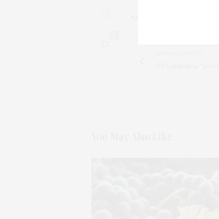
TAGS:
BODEGAS
,
BULK
,
EXPOR
0
PREVIOUS ARTICLE
UPA denuncia “precio
You May Also Like