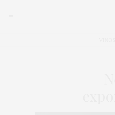
VINO
N
expo