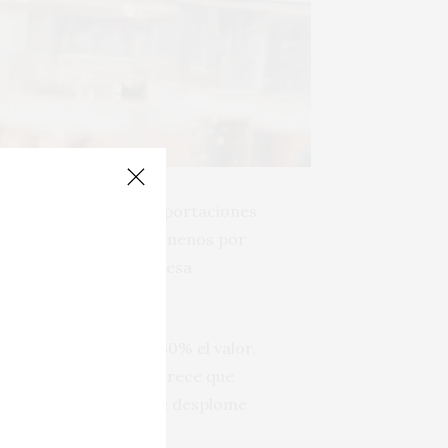
20 crítico para sus exportaciones
nvasado y 400 millones menos por
tos de la aduana francesa
15% el volumen y del 30% el valor,
Reino Unido y la UE, parece que
ta, con el consiguiente desplome