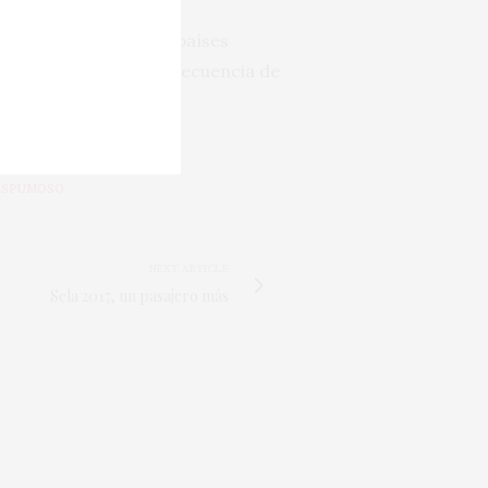
ayor caída entre los países
obablemente como consecuencia de
ESPUMOSO
NEXT ARTICLE
Sela 2017, un pasajero más