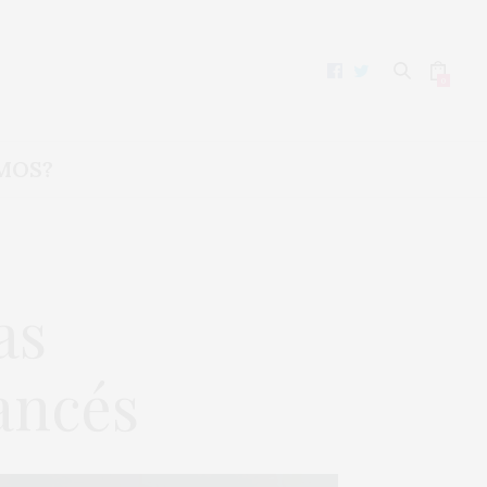
0
MOS?
as
ancés