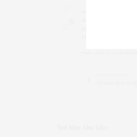
Además, sus exportacion
analizados. Las import
0
los efectos generados p
Foto: Tristan Gassert 
TAGS:
CHINA
,
ESTADOS UNIDO
PREVIOUS ARTICLE
El futuro de la DO M
You May Also Like