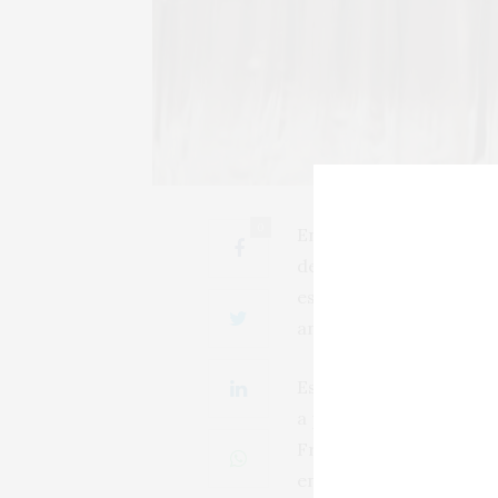
0
En el primer semestre 
de vino. El país vecin
espumosos con un desce
analizados por el Obse
Estados Unidos fue el p
a precios que bajan un 
Francia ha tenido que t
en valor.