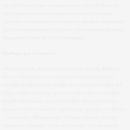
La celebración, que comienza a las cinco de la tarde,
está dedicada exclusivamente a vinos de la última
cosecha acompañados por tapas y platillos elaborados
por los restaurantes del barrio. A las últimas ediciones
han asistido más de 3.000 personas.
Bodegas participantes
Abel Mendoza · Agrícola Sant Josep · Artadi · Bàrbara
Forés · Ca N’Estruc · Can Sumoi · Castell del Remei ·
Castillo de Monjardín · Celler de Capçanes · Celler del
Cesc · Celler Masroig · Ceretto · Cérvoles · Codorníu ·
Espelt · Gramona · Joseph Drouhin · Josep Foraster ·
Josep M. Ferret Guasch · La Vinyeta · Llopart · L’Olivera
· Louis Jadot · Mommessin · Ostatu · Parató · Sierra
Cantabria · Solabal · Solar de Urbezo · Terras Gauda ·