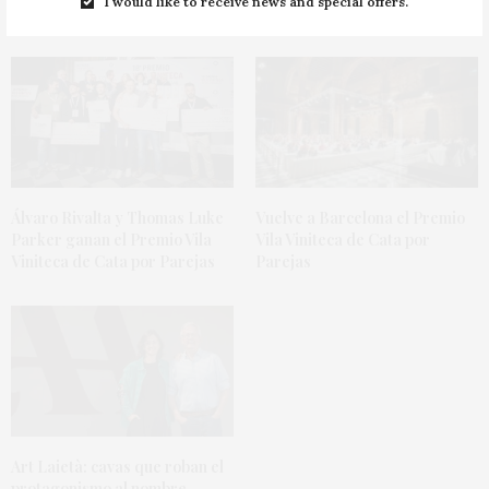
You May Also Like
I would like to receive news and special offers.
Vuelve a Barcelona el Premio
Álvaro Rivalta y Thomas Luke
Vila Viniteca de Cata por
Parker ganan el Premio Vila
Parejas
Viniteca de Cata por Parejas
Art Laietà: cavas que roban el
protagonismo al nombre