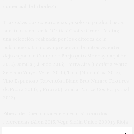
comercial de la bodega.
Tras estas dos experiencias ya solo se pueden buscar
nuestros vinos en la “Critics’ Choice Grand Tasting”,
una selección realizada por los editores de la
publicación. La masiva presencia de mitos vivientes
deja espacio a Campo de Borja (Alto Moncayo Aquilón
2015), Jumilla (El Nido 2015), Terra Alta (Edetària White
Selecció Vinyes Velles 2016), Toro (Numanthia 2015),
Vino Espumoso (Raventós i Blanc Brut Nature Textures
de Pedra 2013), y Priorat (Familia Torres Cos Perpetual
2013).
Ribera del Duero aparece en esa lista con dos
referencias (Alión 2015, Vega Sicilia Único 2009) y Rioja
con seis (Artadi Valdeginés 2016, Marqués de Cáceres