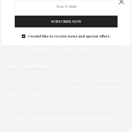
Gran Reserva 2011, CVNE Imperial Gran Reserva 2012,
Muga Prado Enea Gran Reserva 2011, Viña Ardanza
Reserva 2010, Barón de Chirel Reserva 2014).
SUBSCRIBE NOW
Entre los detalles amables, las copas de George Riedel y
I would like to receive news and special offers.
la actuación de un grupo que ha cumplido medio siglo
sobre los escenarios: The Beach Boys.
María Jesús Alonso
TAGS:
CAMPO DE BORJA
,
LA RIOJA ALTA
,
MUGA
,
THE WINE EXPERIENCE
,
VEGA SICILIA
,
WINE SPECTATOR
PREVIOUS ARTICLE
Eidan, Agala y Valara, mejores vinos de Gran Canaria
NEXT ARTICLE