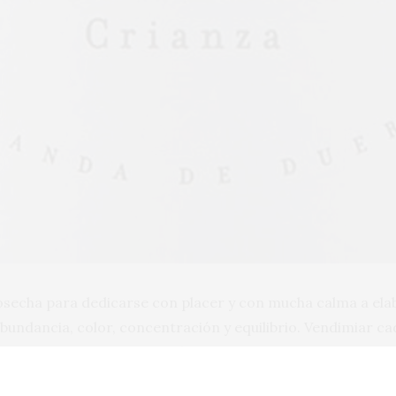
echa para dedicarse con placer y con mucha calma a elabor
bundancia, color, concentración y equilibrio. Vendimiar 
 pocas, y muy pequeñas dificultades, a las que se enfrenta