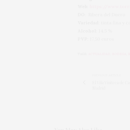
Web
:
https://www.tor
DO
: Ribera del Duero
Variedad
: tinta fina y
Alcohol
: 14,5 %
PVP
: 17,50 euros
TAGS:
ACTUALIDAD
,
BODEGA
,
PREVIOUS ARTICLE
El Vila Viniteca de C
Madrid
You May Also Like