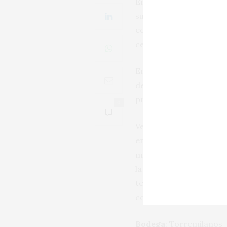
En Torremilanos, histó
supone una añada casi 
ecológicas, sobrada ex
cepas con medio siglo 
En esas condiciones, la 
de cabernet sauvignon.
proporcionar al vino, p
0
Veintidós meses de cria
en botella, a un tinto 
múltiples y cambiantes
la belleza de la versión
terminar de fundirse. El
complejidad y el desarr
Bodega
: Torremilanos