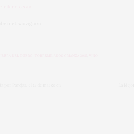
remilanos.com
 cabernet sauvignon
RIBERA DEL DUERO
,
TORREMILANOS CRIANZA 2015
,
VINO
ata por Parejas, el 24 de marzo en
La Mejo