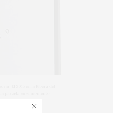
ar. El 2015 en la Ribera del
cada parcela en el momento
ron los enólogos.