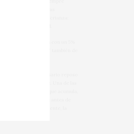
, la oportunidad que siempre
 biodinámica, prácticas
jor para este cuidado crianza:
ntos metros de altitud.
ombinación de tinta fina con un 5%
ra, carácter y sabor Y también de
 evolución.
dan paso, tras el necesario reposo
egra mayoritariamente. Una de las
 las dos expresiones que acumula,
 lucharan por imponerse antes de
el ya interesante presente, la