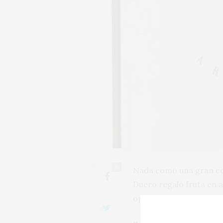
0
Nada como una gran cos
Duero regaló fruta en a
oportuno era una de las